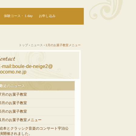
体験コース・１day
お申し込み
トップ
›
ニュース
›
1月のお菓子教室メニュー
-mail:boule-de-neige2@
ocomo.ne.jp
最近のニュース
7月のお菓子教室
6月のお菓子教室
5月のお菓子教室
1月のお菓子教室メニュー
絵本とクラッシク音楽のコンサート宇治公
演開催されました。